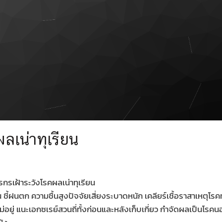
ลเน่าทุเรียน
รเฝ้าระวังโรคผลเน่าทุเรียน
ชี้ฝนตก ความชื้นสูงปัจจัยเสี่ยงระบาดหนัก เคลียร์เชื้อราสาเหตุโร
ม่อยู่ แนะเอกซเรย์สวนถี่ทั้งก่อนและหลังเก็บเกี่ยว กำจัดผลเป็นโรค