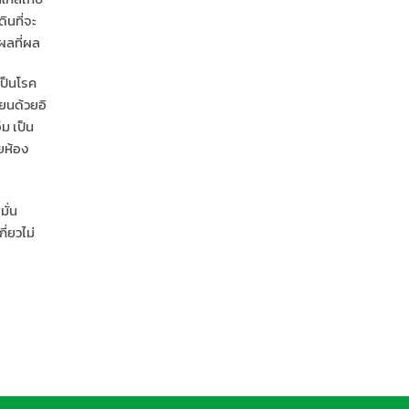
ินที่จะ
ผลที่ผล
เป็นโรค
ียนด้วยอิ
ม เป็น
ยห้อง
ั่น
ี่ยวไม่