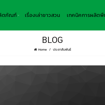
ลิตภัณฑ์
เรื่องเล่าชาวสวน
เทคนิคการผลิตพื
BLOG
Home
ประชาสัมพันธ์