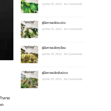
ตุลาคม 19, 2022
No Comments
คู่มือการผลิตมะม่วง
ตุลาคม 19, 2022
No Comments
คู่มือการผลิตทุเรียน
ตุลาคม 19, 2022
No Comments
คู่มือการผลิตสับปะรด
ตุลาคม 19, 2022
No Comments
คทำลาย
นอก