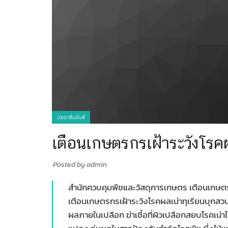
ประชาสัมพันธ์
เตือนเกษตรกรเฝ้าระวังโรคผ
Posted by
admin
สำนักควบคุมพืชและวัสดุการเกษตร เตือนเกษตรก
เตือนเกษตรกรเฝ้าระวังโรคผลเน่าทุเรียนบุกสวน 
ผลภายในเปลือก ฆ่าเชื้อที่ผิวเปลือกสยบโรคเน่าไ