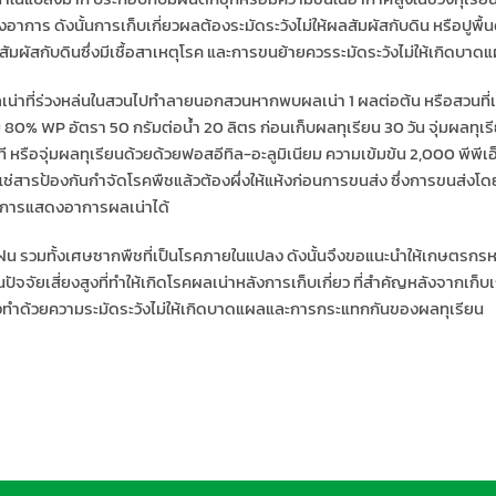
การ ดังนั้นการเก็บเกี่ยวผลต้องระมัดระวังไม่ให้ผลสัมผัสกับดิน หรือปูพื้นด
มผัสกับดินซึ่งมีเชื้อสาเหตุโรค และการขนย้ายควรระมัดระวังไม่ให้เกิดบาดแ
ลเน่าที่ร่วงหล่นในสวนไปทำลายนอกสวนหากพบผลเน่า 1 ผลต่อต้น หรือสวนที่
80% WP อัตรา 50 กรัมต่อน้ำ 20 ลิตร ก่อนเก็บผลทุเรียน 30 วัน จุ่มผลทุเร
ี หรือจุ่มผลทุเรียนด้วยด้วยฟอสอีทิล-อะลูมิเนียม ความเข้มข้น 2,000 พีพีเอ็
แช่สารป้องกันกำจัดโรคพืชแล้วต้องผึ่งให้แห้งก่อนการขนส่ง ซึ่งการขนส่งโด
ากการแสดงอาการผลเน่าได้
น รวมทั้งเศษซากพืชที่เป็นโรคภายในแปลง ดังนั้นจึงขอแนะนำให้เกษตรกรหม
จัยเสี่ยงสูงที่ทำให้เกิดโรคผลเน่าหลังการเก็บเกี่ยว ที่สำคัญหลังจากเก็บเก
งทำด้วยความระมัดระวังไม่ให้เกิดบาดแผลและการกระแทกกันของผลทุเรียน