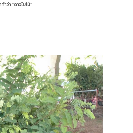
คำว่า “ดาวใบไม้”