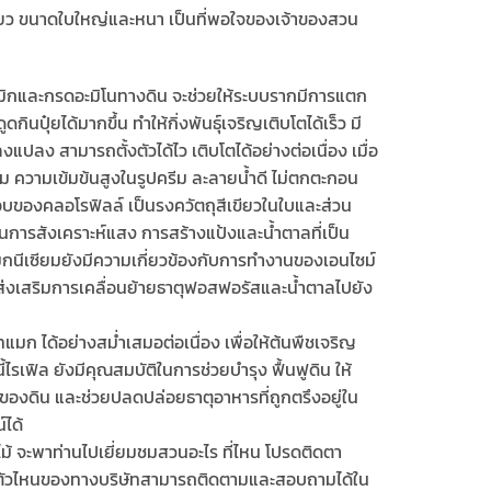
เขียว ขนาดใบใหญ่และหนา เป็นที่พอใจของเจ้าของสวน
วมิกและกรดอะมิโนทางดิน จะช่วยให้ระบบรากมีการแตก
กินปุ๋ยได้มากขึ้น ทำให้กิ่งพันธุ์เจริญเติบโตได้เร็ว มี
ปลง สามารถตั้งตัวได้ไว เติบโตได้อย่างต่อเนื่อง เมื่อ
ยม ความเข้มข้นสูงในรูปครีม ละลายน้ำดี ไม่ตกตะกอน
กอบของคลอโรฟิลล์ เป็นรงควัตถุสีเขียวในใบและส่วน
นการสังเคราะห์แสง การสร้างแป้งและน้ำตาลที่เป็น
นีเซียมยังมีความเกี่ยวข้องกับการทำงานของเอนไซม์
งเสริมการเคลื่อนย้ายธาตุฟอสฟอรัสและน้ำตาลไปยัง
ก ได้อย่างสม่ำเสมอต่อเนื่อง เพื่อให้ต้นพืชเจริญ
ไรเฟิล ยังมีคุณสมบัติในการช่วยบำรุง ฟื้นฟูดิน ให้
ของดิน และช่วยปลดปล่อยธาตุอาหารที่ถูกตรึงอยู่ใน
์ได้
ม้ จะพาท่านไปเยี่ยมชมสวนอะไร ที่ไหน โปรดติดตา
ฑ์ตัวไหนของทางบริษัทสามารถติดตามและสอบถามได้ใน