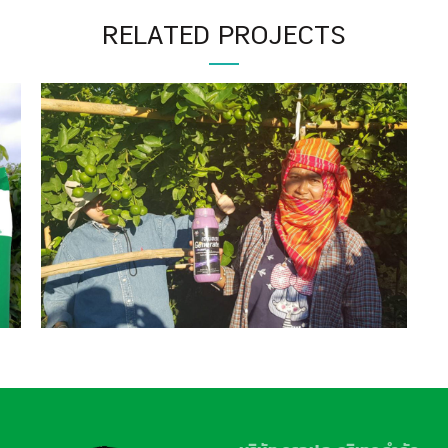
บริษัท ครอป อะกริเทค จำกัด
28/92 หมู่ 4 ถนนแจ้งวัฒนะ ต.บ
โทร. 0-2575-5777-89, โทรสาร