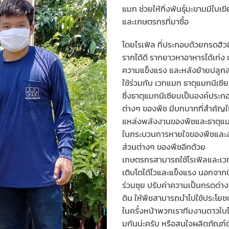
แมก ช่วยให้กิ่งพันธุ์มะขามมีใบ
และเกษตรกรที่มาซื้อ
โดยไรเฟิล ที่ประกอบด้วยกรดฮิ
รากได้ดี รากยาวหาอาหารได้เก่ง ดูด
ความแข็งแรง และหลังย้ายปลูกลงแ
ใช้ร่วมกับ เวทแมก ธาตุแมกนีเซี
ซึ่งธาตุแมกนีเซียมเป็นองค์ประ
ต่างๆ ของพืช มีบทบาทที่สำคัญใ
แหล่งพลังงานของพืชและธาตุแมก
ในกระบวนการหายใจของพืชและส่
ส่วนต่างๆ ของพืชอีกด้วย
เกษตรกรสามารถใช้ไรเฟิลและเวทแม
เติบโตได้ไวและแข็งแรง นอกจากนี้
ร่วนซุย ปรับค่าความเป็นกรดด่าง
ดิน ให้พืชสามารถนำไปใช้ประโยชน
ในครั้งหน้าพวกเราทีมงานดาวใบไ
มกันน่ะครับ หรือสนใจผลิตภัณ