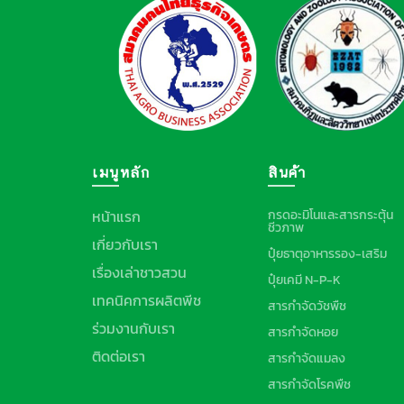
เมนูหลัก
สินค้า
หน้าแรก
กรดอะมิโนและสารกระตุ้น
ชีวภาพ
เกี่ยวกับเรา
ปุ๋ยธาตุอาหารรอง-เสริม
เรื่องเล่าชาวสวน
ปุ๋ยเคมี N-P-K
เทคนิคการผลิตพีช
สารกำจัดวัชพืช
ร่วมงานกับเรา
สารกำจัดหอย
ติดต่อเรา
สารกำจัดแมลง
สารกำจัดโรคพืช
สารกำจัดไรศัตรูพืช
สารควบคุมการเจริญเติบโ
ของพืช
สารเสริมประสิทธิภาพ